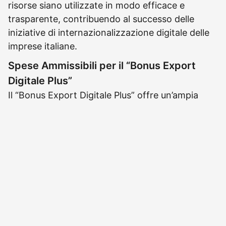
risorse siano utilizzate in modo efficace e
trasparente, contribuendo al successo delle
iniziative di internazionalizzazione digitale delle
imprese italiane.
Spese Ammissibili per il “Bonus Export
Digitale Plus”
Il “Bonus Export Digitale Plus” offre un’ampia
gamma di spese ammissibili, finalizzate a
sostenere le imprese nel processo di
internazionalizzazione digitale. Le seguenti voci
di spesa sono considerate idonee per ottenere il
contributo:
Consulenze per l’adozione di soluzioni
digitali mirate all’internazionalizzazione.
Realizzazione di sistemi di e-commerce
rivolti verso mercati esteri, compresi