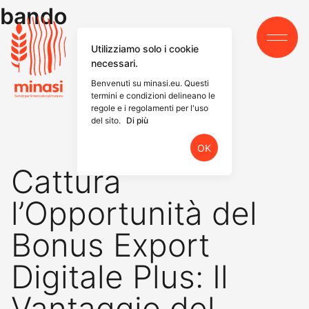
Skip
bando
to
content
Utilizziamo solo i cookie
necessari.
Benvenuti su minasi.eu. Questi
termini e condizioni delineano le
regole e i regolamenti per l'uso
del sito.
Di più
OK
Cattura
l’Opportunità del
Bonus Export
Digitale Plus: Il
Vantaggio del